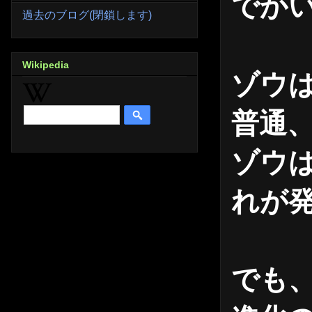
でか
過去のブログ(閉鎖します)
Wikipedia
ゾウ
普通
ゾウ
れが
でも