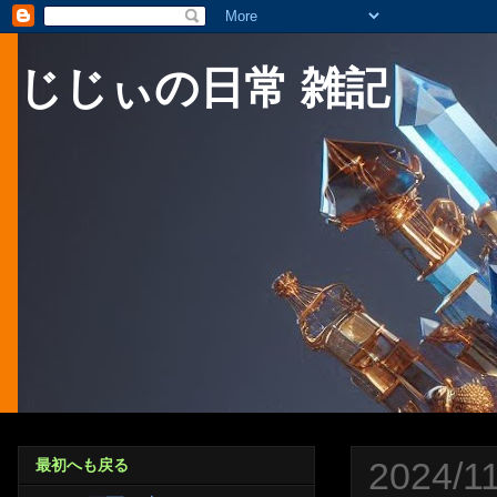
じじぃの日常 雑記
2024/1
最初へも戻る