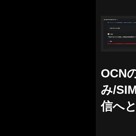
OCN
み/S
信へ