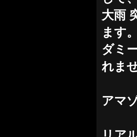
大雨 
ます
ダミ
れま
アマ
リア