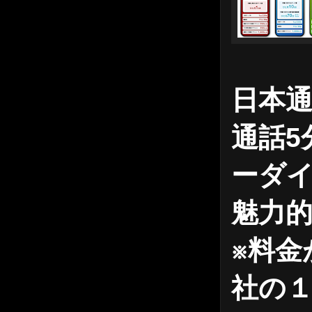
日本通
通話5
ーダイ
魅力
※料金
社の１