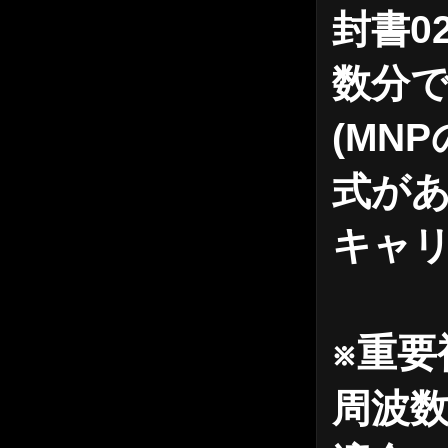
封書0
数分
(MN
式が
キャ
※重
周波数