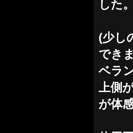
した
(少
でき
ベラ
上側
が体感