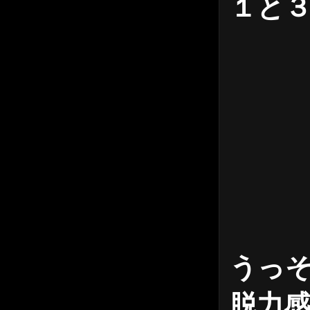
１と３
うっ
脱力