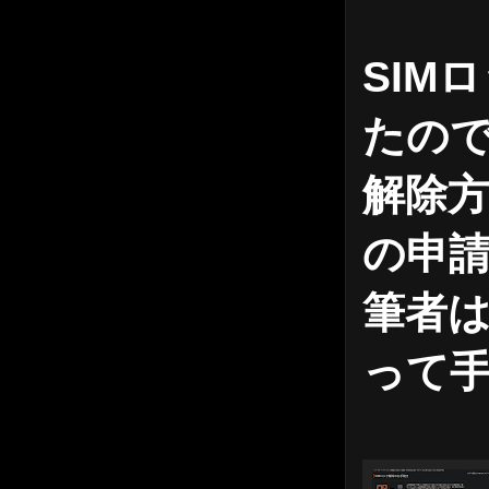
SIM
たの
解除方
の申
筆者は
って