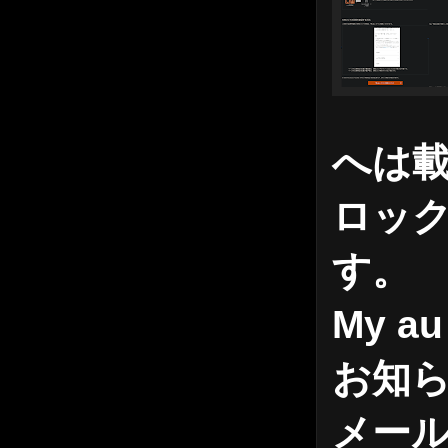
へは
ロッ
す。
My 
お知ら
メール