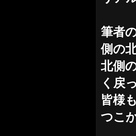
筆者
側の
北側
く戻
皆様
つこ