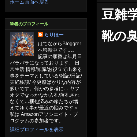
ホーム画面へ戻る
豆雑学
筆者のプロフィール
靴の
らりほー
はてなからBloggrer
へ移転中です…。
記事の順番は年月日
バラバラになっております。 日
常生活 情報/知識/お役立て出来る
事をテーマとしている/雑記/日記/
実経験談/ 今更感ばかりな内容が
多いです。何かの参考に… ヤフ
オクでなっかなか入札/落札され
なくて…梱包済みの箱たちが増
えてゆく事が最近の悩みです ※
私は Amazonアソシエイト・プ
ログラムの参加者です。
詳細プロフィールを表示