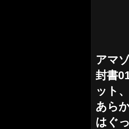
アマ
封書0
ット
あらか
はぐ