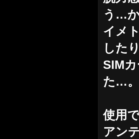
う…
イメ
した
SIM
た…
使用
アンテ