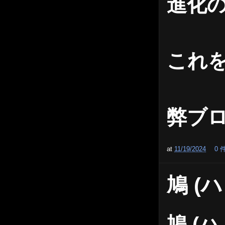
進化
これ
弊ブ
at
11/19/2024
0
鳩 (
鳩 (