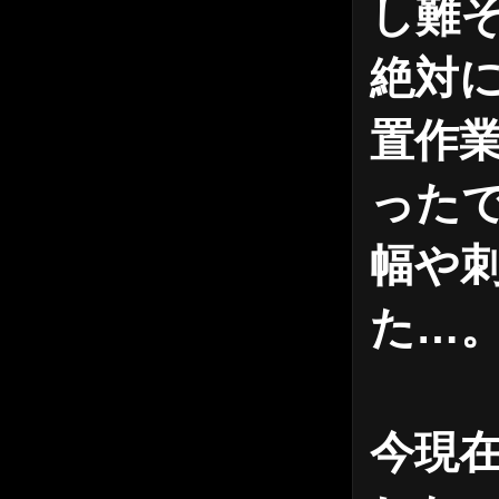
し難
絶対
置作業
った
幅や
た…
今現