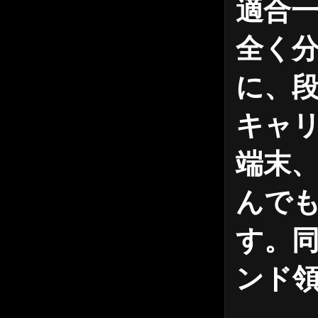
適合
全く
に、
キャ
端末
んで
す。
ンド領