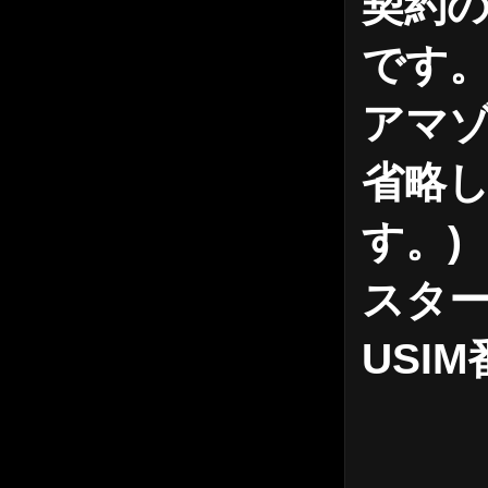
契約の
です
アマゾ
省略
す。
)
スター
USI