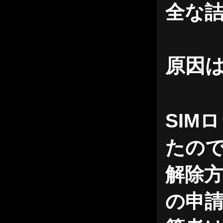
全な
原因は
SIM
たの
解除方
の申