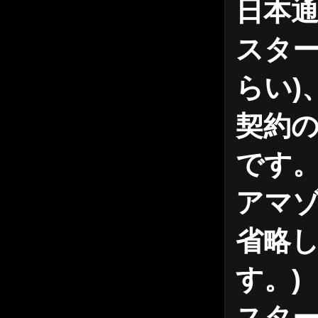
日本通
スタ
らい)
契約の
です
アマゾ
省略
す。
)
スター