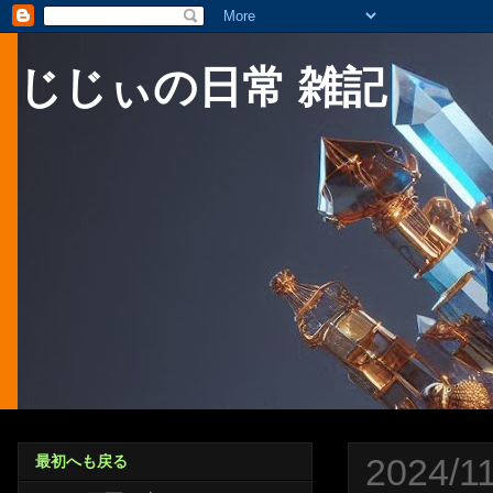
じじぃの日常 雑記
2024/1
最初へも戻る