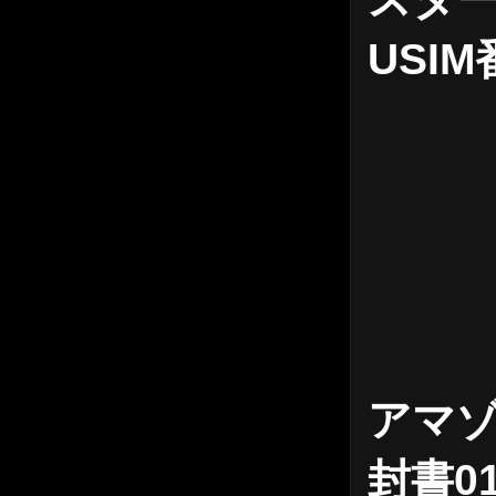
USI
アマ
封書0