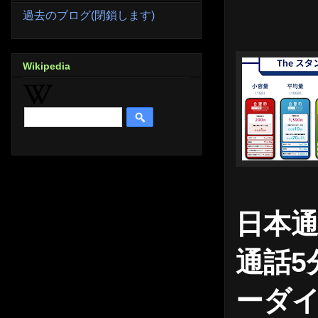
過去のブログ(閉鎖します)
Wikipedia
日本通
通話5
ーダイ