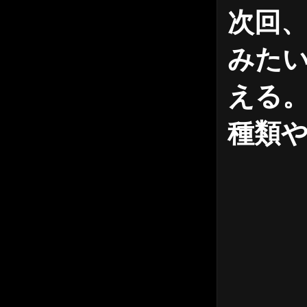
次回、
みた
える
種類