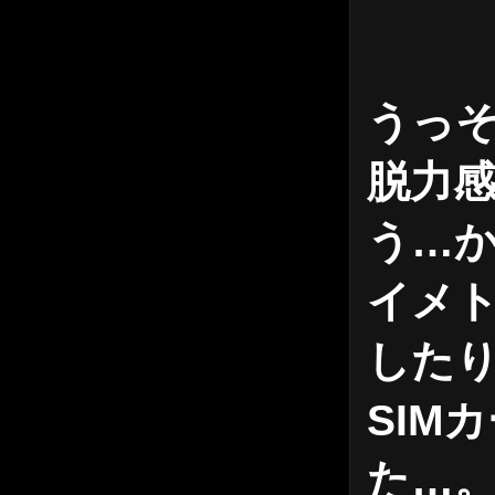
うっ
脱力
う…
イメ
した
SIM
た…