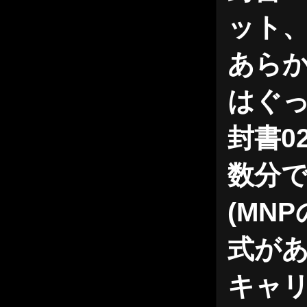
ット
あらか
はぐ
封書0
数分
(MN
式が
キャ