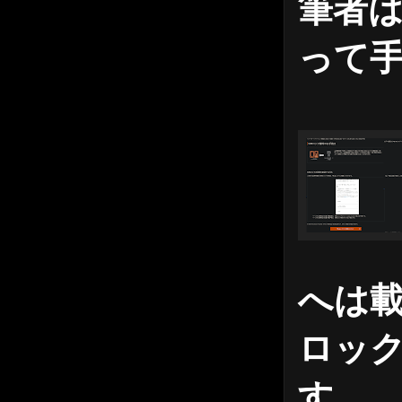
筆者は
って
へは
ロッ
す。