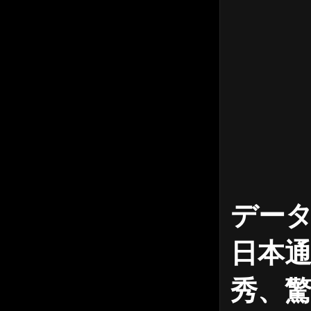
データ
日本通
秀、