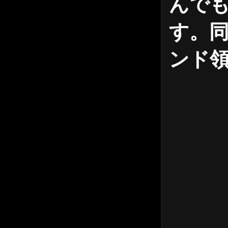
んで
す。
ンド領