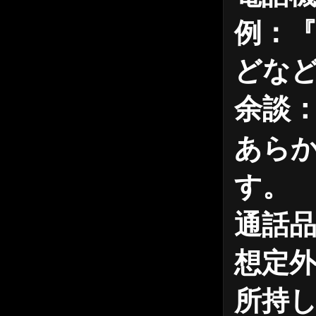
例：
どな
余談
あら
す。
通話
想定
所持