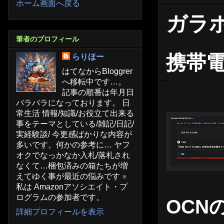
ホーム画面へ戻る
ガラホ
筆者のプロフィール
携帯
らりほー
はてなからBloggrer
へ移転中です…。
記事の順番は年月日
バラバラになっております。 日
常生活 情報/知識/お役立て出来る
事をテーマとしている/雑記/日記/
実経験談/ 今更感ばかりな内容が
多いです。何かの参考に… ヤフ
オクでなっかなか入札/落札され
なくて…梱包済みの箱たちが増
えてゆく事が最近の悩みです ※
私は Amazonアソシエイト・プ
ログラムの参加者です。
OCN
詳細プロフィールを表示