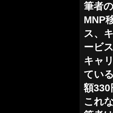
筆者の
MNP
ス、キ
ービ
キャ
ている
額330
これな