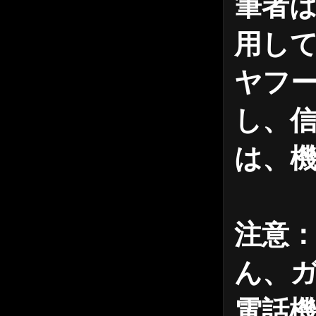
筆者
用し
ヤフ
し、
は、
注意：
ん、ガ
電話