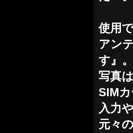
使用
アンテ
す』
写真は
SIM
入力
元々の